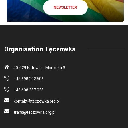
NEWSLETTER
Organisation Tęczówka
40-029 Katowice, Morcinka 3
+48 698 292 506
+48 608 387 038
kontakt@teczo
wka.org.pl
trans@teczo
wka.org.pl