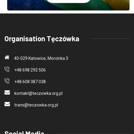
Organisation Tęczówka
40-029 Katowice, Morcinka 3
+48 698 292 506
+48 608 387 038
kontakt@teczo
wka.org.pl
trans@teczo
wka.org.pl
Social Media