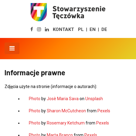
KONTAKT
PL
EN
DE
|
|
Informacje prawne
Zdjęcia użyte na stronie (informacje o autorach):
Photo
by
Josè Maria Sava
on
Unsplash
Photo
by
Sharon McCutcheon
from
Pexels
Photo
by
Rosemary Ketchum
from
Pexels
Photo
by
Marta Branco
from
Pexels