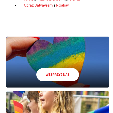
Obraz
SatyaPrem
z
Pixabay
WESPRZYJ NAS