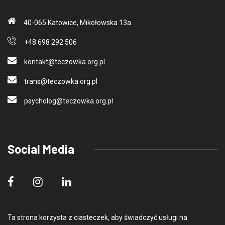
40-065 Katowice, Mikołowska 13a
+48 698 292 506
kontakt@teczo
wka.org.pl
trans@teczo
wka.org.pl
psycholog@teczo
wka.org.pl
Social Media
Ta strona korzysta z ciasteczek, aby świadczyć usługi na