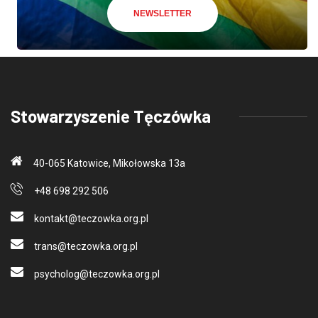
NEWSLETTER
Stowarzyszenie Tęczówka
40-065 Katowice, Mikołowska 13a
+48 698 292 506
kontakt@teczo
wka.org.pl
trans@teczo
wka.org.pl
psycholog@teczo
wka.org.pl